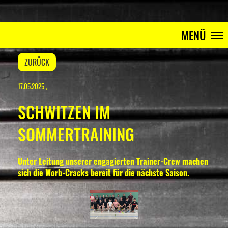
MENÜ
ZURÜCK
17.05.2025
,
SCHWITZEN IM
SOMMERTRAINING
Unter Leitung unserer engagierten Trainer-Crew machen
sich die Worb-Cracks bereit für die nächste Saison.