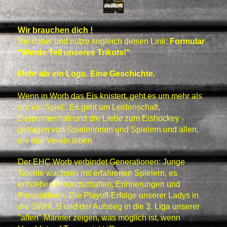
Wir brauchen dich !
Sei dabei und nutze sogleich diesen Link:
Formular
"Werde Teil unseres Trikots!"
Mehr als ein Logo. Eine Geschichte.
Wenn in Worb das Eis knistert, geht es um mehr als
nur ein Spiel.. Es geht um Leidenschaft,
Zusammenhalt und die Liebe zum Eishockey -
getragen von Spielerinnen und Spielern und allen,
die den Verein leben.
Der EHC Worb verbindet Generationen: Junge
Talente wachsen mit erfahrenen Spielern, es
entstehen Freundschaften, Erinnerungen und
Perspektiven. Die Playoff-Erfolge unserer Ladys in
die SWHL B und der Aufstieg in die 3. Liga unserer
"alten" Männer zeigen, was möglich ist, wenn