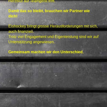
Herzblut auf Teamgeist trifft.
Damit das so bleibt, brauchen wir Partner wie
dich!
Eishockey bringt grosse Herausforderungen mit sich,
auch finanziell.
Trotz viel Engagement und Eigenleistung sind wir auf
Unterstützung angewiesen.
Gemeinsam machen wir den Unterschied.