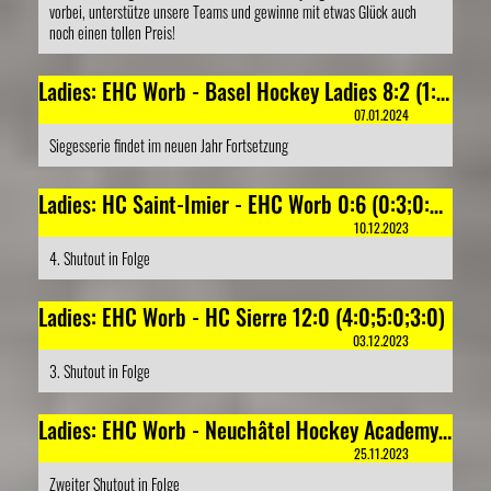
vorbei, unterstütze unsere Teams und gewinne mit etwas Glück auch
noch einen tollen Preis!
Ladies: EHC Worb - Basel Hockey Ladies 8:2 (1:0;3:1;4:1)
07.01.2024
Siegesserie findet im neuen Jahr Fortsetzung
Ladies: HC Saint-Imier - EHC Worb 0:6 (0:3;0:2;0:1)
10.12.2023
4. Shutout in Folge
Ladies: EHC Worb - HC Sierre 12:0 (4:0;5:0;3:0)
03.12.2023
3. Shutout in Folge
Ladies: EHC Worb - Neuchâtel Hockey Academy 4:0 (1:0;3:0;0:0)
25.11.2023
Zweiter Shutout in Folge