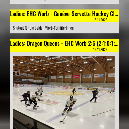
Ladies: EHC Worb - Genève-Servette Hockey Club Féminin 9:0 (2:0;1:0;6:0)
18.11.2023
Shutout für die beiden Worb-Torhüterinnen
Ladies: Dragon Queens - EHC Worb 2:5 (2:1;0:1;0:3)
13.11.2023