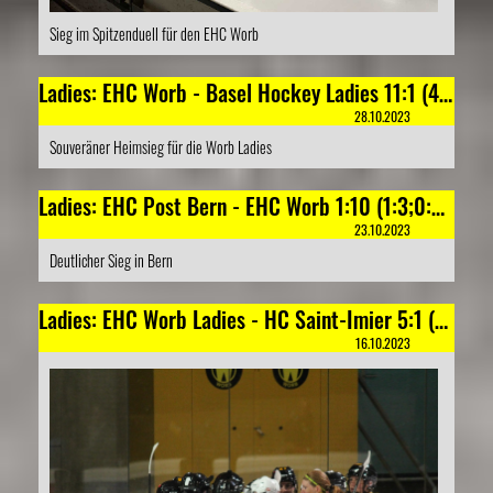
Sieg im Spitzenduell für den EHC Worb
Ladies: EHC Worb - Basel Hockey Ladies 11:1 (4:0;1:1;6:0)
28.10.2023
Souveräner Heimsieg für die Worb Ladies
Ladies: EHC Post Bern - EHC Worb 1:10 (1:3;0:3;0:4)
23.10.2023
Deutlicher Sieg in Bern
Ladies: EHC Worb Ladies - HC Saint-Imier 5:1 (2:1;2:0;1:0)
16.10.2023