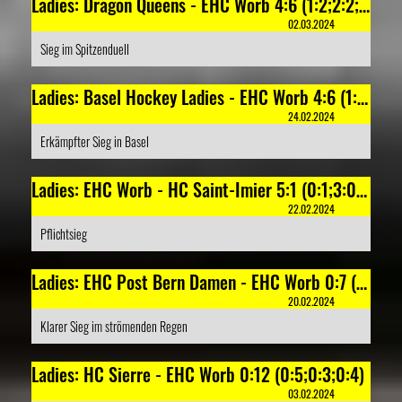
Ladies: Dragon Queens - EHC Worb 4:6 (1:2;2:2;1:2)
02.03.2024
Sieg im Spitzenduell
Ladies: Basel Hockey Ladies - EHC Worb 4:6 (1:2;2:0;1:4)
24.02.2024
Erkämpfter Sieg in Basel
Ladies: EHC Worb - HC Saint-Imier 5:1 (0:1;3:0;2:0)
22.02.2024
Pflichtsieg
Ladies: EHC Post Bern Damen - EHC Worb 0:7 (0:1;0:2;0:4)
20.02.2024
Klarer Sieg im strömenden Regen
Ladies: HC Sierre - EHC Worb 0:12 (0:5;0:3;0:4)
03.02.2024