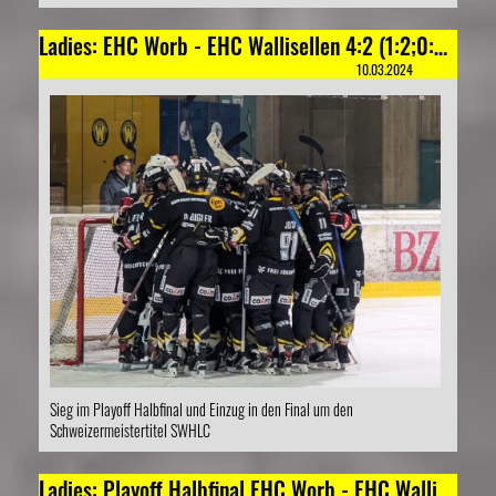
Ladies: EHC Worb - EHC Wallisellen 4:2 (1:2;0:0;3:0)
10.03.2024
Sieg im Playoff Halbfinal und Einzug in den Final um den
Schweizermeistertitel SWHLC
Ladies: Playoff Halbfinal EHC Worb - EHC Wallisellen