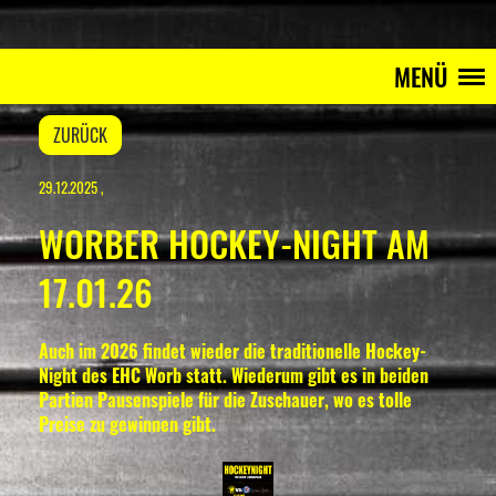
MENÜ
ZURÜCK
29.12.2025
,
WORBER HOCKEY-NIGHT AM
17.01.26
Auch im 2026 findet wieder die traditionelle Hockey-
Night des EHC Worb statt. Wiederum gibt es in beiden
Partien Pausenspiele für die Zuschauer, wo es tolle
Preise zu gewinnen gibt.