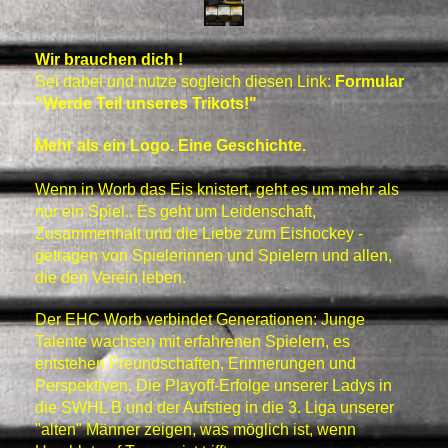
Wir brauchen dich !
Sei dabei und nutze sogleich diesen Link:
Formular
"Werde Teil unseres Trikots!"
Mehr als ein Logo. Eine Geschichte.
Wenn in Worb das Eis knistert, geht es um mehr als
nur ein Spiel.. Es geht um Leidenschaft,
Zusammenhalt und die Liebe zum Eishockey -
getragen von Spielerinnen und Spielern und allen,
die den Verein leben.
Der EHC Worb verbindet Generationen: Junge
Talente wachsen mit erfahrenen Spielern, es
entstehen Freundschaften, Erinnerungen und
Perspektiven. Die Playoff-Erfolge unserer Ladys in
die SWHL B und der Aufstieg in die 3. Liga unserer
"alten" Männer zeigen, was möglich ist, wenn