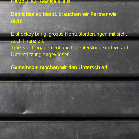
Herzblut auf Teamgeist trifft.
Damit das so bleibt, brauchen wir Partner wie
dich!
Eishockey bringt grosse Herausforderungen mit sich,
auch finanziell.
Trotz viel Engagement und Eigenleistung sind wir auf
Unterstützung angewiesen.
Gemeinsam machen wir den Unterschied.