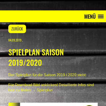
MENÜ
ZURÜCK
04.09.2019
,
SPIELPLAN SAISON
2019/2020
Der Spielplan für die Saison 2019 / 2020 steht:
Für Download Bild anklicken! Detaillierte Infos sind
hier zu finden →
Spielplan