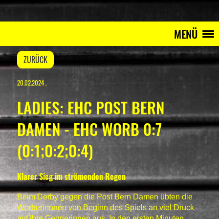
MENÜ
ZURÜCK
20.02.2024
,
LADIES: EHC POST BERN
DAMEN - EHC WORB 0:7
(0:1;0:2;0:4)
Klarer Sieg im strömenden Regen
Beim Derby gegen die Post Bern Damen übten die
Worberinnnen von Beginn des Spiels an viel Druck
auf ihre Gegnerinnen aus. In den ersten Minuten