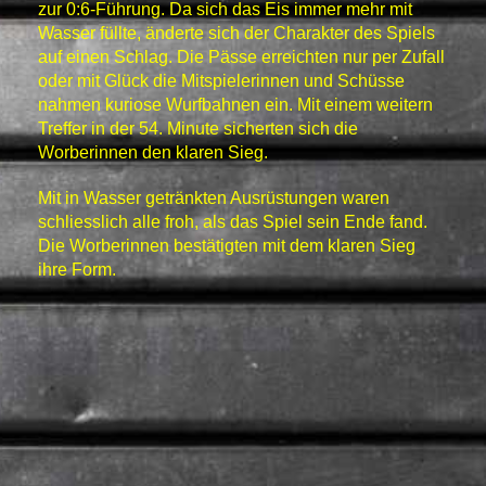
zur 0:6-Führung. Da sich das Eis immer mehr mit
Wasser füllte, änderte sich der Charakter des Spiels
auf einen Schlag. Die Pässe erreichten nur per Zufall
oder mit Glück die Mitspielerinnen und Schüsse
nahmen kuriose Wurfbahnen ein. Mit einem weitern
Treffer in der 54. Minute sicherten sich die
Worberinnen den klaren Sieg.
Mit in Wasser getränkten Ausrüstungen waren
schliesslich alle froh, als das Spiel sein Ende fand.
Die Worberinnen bestätigten mit dem klaren Sieg
ihre Form.