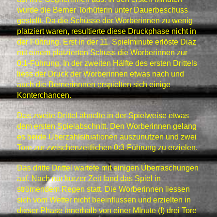
wurde die Berner Torhüterin unter Dauerbeschuss
gestellt. Da die Schüsse der Worberinnen zu wenig
platziert waren, resultierte diese Druckphase nicht in
der Führung. Erst in der 11. Spielminute erlöste Diaz
mit einem platzierten Schuss die Worberinnen zur
0:1-Führung. In der zweiten Hälfte des ersten Drittels
liess der Druck der Worberinnen etwas nach und
auch die Bernerinnnen erspielten sich einige
Konterchancen.
Das zweite Drittel ähnelte in der Spielweise etwas
dem ersten Spielabschnitt. Den Worberinnen gelang
es beide Überzahlsituationen auszunutzen und zwei
Tore zur zwischenzeitlichen 0:3-Führung zu erzielen.
Das dritte Drittel wartete mit einigen Überraschungen
auf. Nach nur kurzer Zeit fand das Spiel in
strömendem Regen statt. Die Worberinnen liessen
sich vom Wetter nicht beeinflussen und erzielten in
dieser Phase innerhalb von einer MInute (!) drei Tore