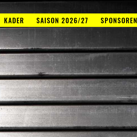
KADER
SAISON 2026/27
SPONSORE