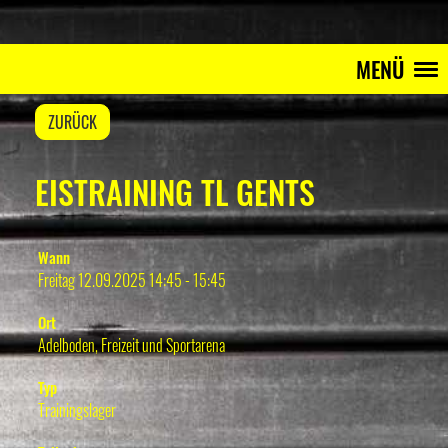
MENÜ
ZURÜCK
EISTRAINING TL GENTS
Wann
Freitag 12.09.2025 14:45 - 15:45
Ort
Adelboden, Freizeit und Sportarena
Typ
Trainingslager