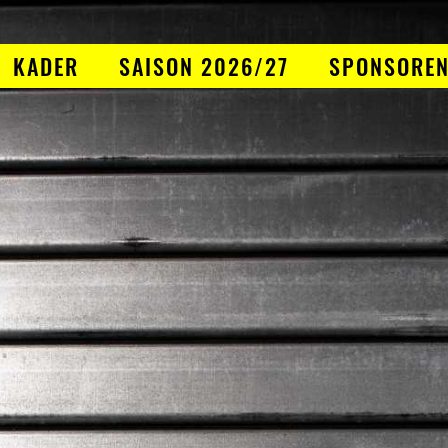
KADER
SAISON 2026/27
SPONSORE