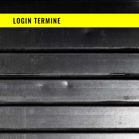
N
LOGIN TERMINE