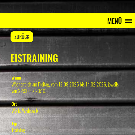
MENÜ
ZURÜCK
EISTRAINING
Wann
Wöchentlich am Freitag, vom 12.09.2025 bis 14.02.2026, jeweils
von 22:00 bis 23:10.
Ort
Worb, Wislepark
Typ
Training