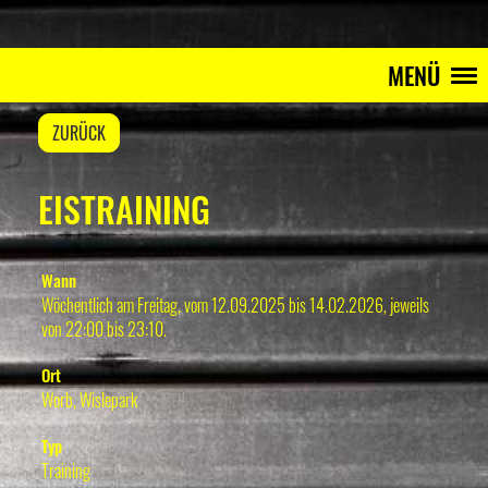
MENÜ
ZURÜCK
EISTRAINING
Wann
Wöchentlich am Freitag, vom 12.09.2025 bis 14.02.2026, jeweils
von 22:00 bis 23:10.
Ort
Worb, Wislepark
Typ
Training