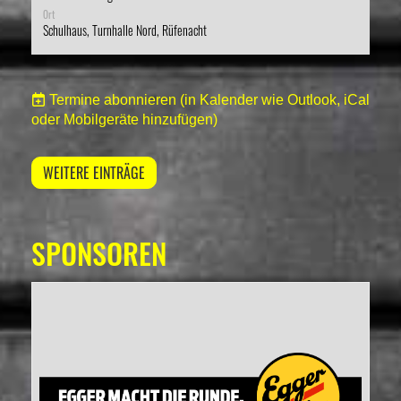
Ort
Schulhaus, Turnhalle Nord, Rüfenacht
Termine abonnieren
(in Kalender wie Outlook, iCal
oder Mobilgeräte hinzufügen)
WEITERE EINTRÄGE
SPONSOREN