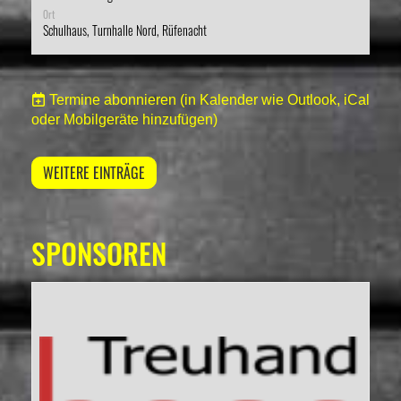
Ort
Schulhaus, Turnhalle Nord, Rüfenacht
Termine abonnieren
(in Kalender wie Outlook, iCal
oder Mobilgeräte hinzufügen)
WEITERE EINTRÄGE
SPONSOREN