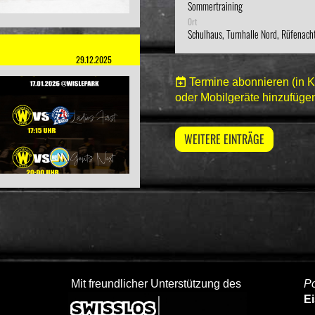
Sommertraining
Ort
Schulhaus, Turnhalle Nord, Rüfenach
29.12.2025
Termine abonnieren
(in 
oder Mobilgeräte hinzufüge
WEITERE EINTRÄGE
Mit freundlicher Unterstützung des
Po
E