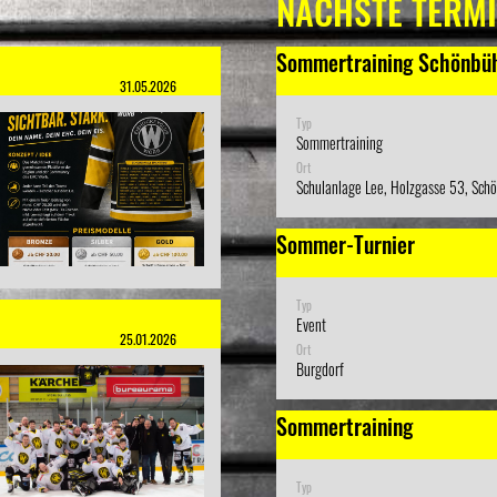
NÄCHSTE TERM
Sommertraining Schönbü
31.05.2026
Typ
Sommertraining
Ort
Schulanlage Lee, Holzgasse 53, Sch
Sommer-Turnier
Typ
Event
25.01.2026
Ort
Burgdorf
Sommertraining
Typ