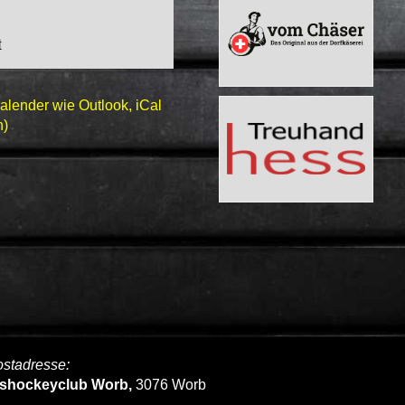
t
Kalender wie Outlook, iCal
n)
stadresse:
ishockeyclub Worb,
3076 Worb